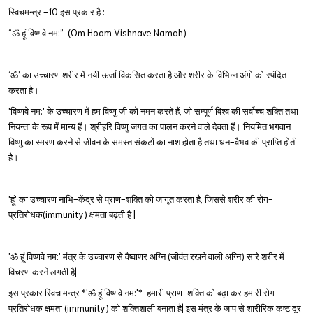
स्विचमन्त्र -10 इस प्रकार है :
“ॐ हूं विष्णवे नम:”  (Om Hoom Vishnave Namah)
‘ॐ’ का उच्चारण शरीर में नयी ऊर्जा विकसित करता है और शरीर के विभिन्न अंगो को स्पंदित 
करता है।
'विष्णवे नम:' के उच्चारण में हम विष्णु जी को नमन करते हैं, जो सम्पूर्ण विश्व की सर्वोच्च शक्ति तथा 
नियन्ता के रूप में मान्य हैं। श्री‍हरि विष्णु जगत का पालन करने वाले देवता हैं। नियमित भगवान 
विष्णु का स्मरण करने से जीवन के समस्त संकटों का नाश होता है तथा धन-वैभव की प्राप्ति होती 
है।
'हूं' का उच्चारण नाभि-केंद्र से प्राण-शक्ति को जागृत करता है, जिससे शरीर की रोग-
प्रतिरोधक(immunity) क्षमता बढ़ती है |
'ॐ हूं विष्णवे नम:' मंत्र के उच्चारण से वैष्वाणर अग्नि (जीवंत रखने वाली अग्नि) सारे शरीर में 
विचरण करने लगती है|
इस प्रकार स्विच मन्त्र *'ॐ हूं विष्णवे नम:'*  हमारी प्राण-शक्ति को बढ़ा कर हमारी रोग-
प्रतिरोधक क्षमता (immunity) को शक्तिशाली बनाता है| इस मंत्र के जाप से शारीरिक कष्ट दूर 