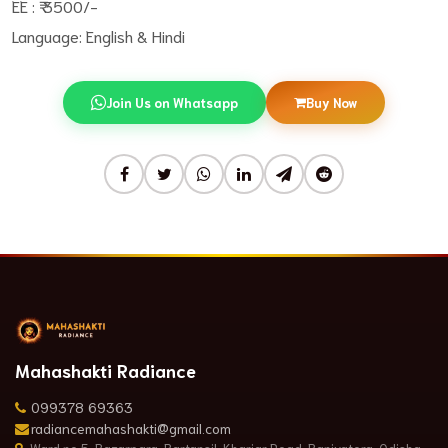
EE : ₹ 3500/-
Language: English & Hindi
Join Us on Whatsapp
Buy Now
Mahashakti Radiance
099378 69363
radiancemahashakti@gmail.com