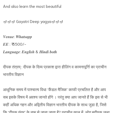
And also learn the most beautiful
🪔🪔🪔 Gayatri Deep yagya🪔🪔🪔
𝑽𝒆𝒏𝒖𝒆: 𝑾𝒉𝒂𝒕𝒔𝒂𝒑𝒑
𝑬𝑬 : ₹ 3500/-
𝑳𝒂𝒏𝒈𝒖𝒂𝒈𝒆: 𝑬𝒏𝒈𝒍𝒊𝒔𝒉 & 𝑯𝒊𝒏𝒅𝒊 𝒃𝒐𝒕𝒉
दीपक तंत्रम् : दीपक के दिव्य प्रकाश द्वारा हीलिंग व कामनापूर्त्ति का प्राचीन
भारतीय विज्ञान
आधुनिक समय में पाश्चात्य विधा ‘कैंडल मैजिक’ काफी प्रचलित है और आप
सब इसके विषय में अवश्य जानते होंगे । परंतु क्या आप जानते हैं कि इस से भी
कहीं अधिक गहन और अद्वितीय विज्ञान भारतीय दीपक के साथ जुडा है, जिसे
कि ‘दीपक तंत्र’ के नाम से जाना जाता है? प्राचीन काल में, लोग मदीपक जला